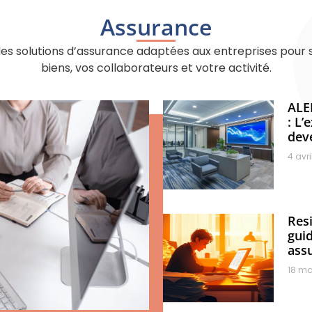
Assurance
s solutions d’assurance adaptées aux entreprises pour 
biens, vos collaborateurs et votre activité.
ALE
: L’
dev
4 avri
Resi
gui
ass
18 ma